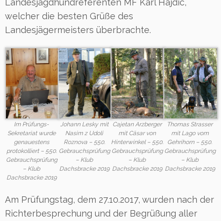
Landesjagdhundreferenten MF Karl Hajdic,
welcher die besten Grüße des
Landesjägermeisters überbrachte.
Im Prüfungs-
Johann Lesky mit
Cajetan Arzberger
Thomas Strasser
Sekretariat wurde
Nasim z Udoli
mit Cäsar von
mit Lago vom
genauestens
Roznova – 550.
Hinterwinkel – 550.
Gehrihorn – 550.
protokolliert – 550.
Gebrauchsprüfung
Gebrauchsprüfung
Gebrauchsprüfung
Gebrauchsprüfung
– Klub
– Klub
– Klub
– Klub
Dachsbracke 2019
Dachsbracke 2019
Dachsbracke 2019
Dachsbracke 2019
Am Prüfungstag, dem 27.10.2017, wurden nach der
Richterbesprechung und der Begrüßung aller