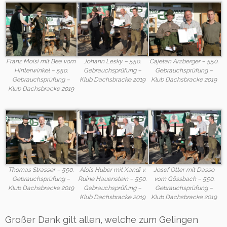
Franz Moisi mit Bea vom
Johann Lesky – 550.
Cajetan Arzberger – 550.
Hinterwinkel – 550.
Gebrauchsprüfung –
Gebrauchsprüfung –
Gebrauchsprüfung –
Klub Dachsbracke 2019
Klub Dachsbracke 2019
Klub Dachsbracke 2019
Thomas Strasser – 550.
Alois Huber mit Xandi v.
Josef Otter mit Dasso
Gebrauchsprüfung –
Ruine Hauenstein – 550.
vom Gössbach – 550.
Klub Dachsbracke 2019
Gebrauchsprüfung –
Gebrauchsprüfung –
Klub Dachsbracke 2019
Klub Dachsbracke 2019
Großer Dank gilt allen, welche zum Gelingen