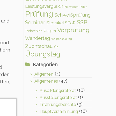
Leistungsvergleich
Norwegen
Polen
Prüfung
Schweißprüfung
 und
SSP
Seminar
Slovakei
SPoR
Vorprüfung
Ungarn
Tschechien
Wandertag
Welpenspieltag
ßend
Zuchtschau
Üb
chern
Übungstag
Kategorien
d
(4)
rden.
Allgemein
(47)
Allgemeines
ften,
(16)
Ausbildungsreferat
(1)
Ausstellungsreferat
(9)
Erfahrungsberichte
(16)
Hauptversammlung