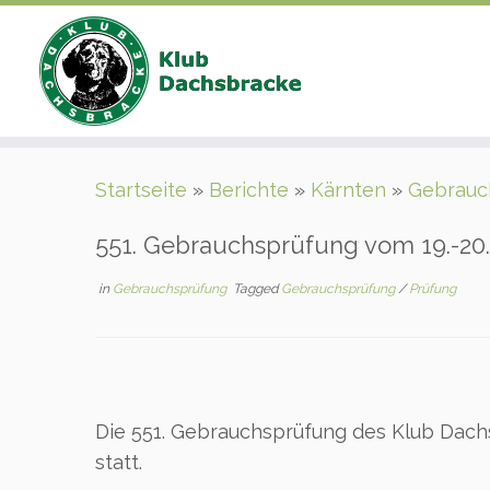
Zum
Startseite
»
Berichte
»
Kärnten
»
Gebrauc
Inhalt
springen
551. Gebrauchsprüfung vom 19.-20.
in
Gebrauchsprüfung
Tagged
Gebrauchsprüfung
/
Prüfung
Die 551. Gebrauchsprüfung des Klub Dach
statt.