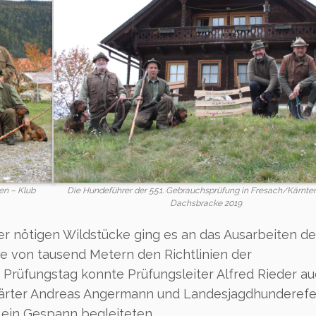
en – Klub
Die Hundeführer der 551. Gebrauchsprüfung in Fresach/Kärnten
Dachsbracke 2019
 nötigen Wildstücke ging es an das Ausarbeiten de
e von tausend Metern den Richtlinien der
Prüfungstag konnte Prüfungsleiter Alfred Rieder a
wärter Andreas Angermann und Landesjagdhunderefe
 ein Gespann begleiteten.