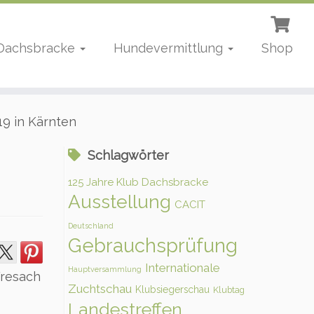
 Dachsbracke
Hundevermittlung
Shop
19 in Kärnten
Schlagwörter
125 Jahre Klub Dachsbracke
Ausstellung
CACIT
Deutschland
Gebrauchsprüfung
Internationale
Hauptversammlung
Fresach
Zuchtschau
Klubsiegerschau
Klubtag
Landestreffen