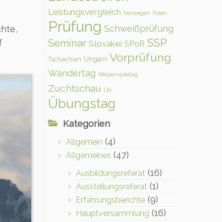
Leistungsvergleich
Norwegen
Polen
Prüfung
Schweißprüfung
hte,
SSP
Seminar
f
Slovakei
SPoR
Vorprüfung
Ungarn
Tschechien
Wandertag
Welpenspieltag
Zuchtschau
Üb
Übungstag
Kategorien
(4)
Allgemein
(47)
Allgemeines
(16)
Ausbildungsreferat
(1)
Ausstellungsreferat
(9)
Erfahrungsberichte
(16)
Hauptversammlung