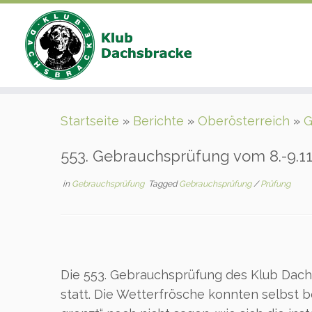
Zum
Startseite
»
Berichte
»
Oberösterreich
»
G
Inhalt
springen
553. Gebrauchsprüfung vom 8.-9.11
in
Gebrauchsprüfung
Tagged
Gebrauchsprüfung
/
Prüfung
Die 553. Gebrauchsprüfung des Klub Dach
statt. Die Wetterfrösche konnten selbst be