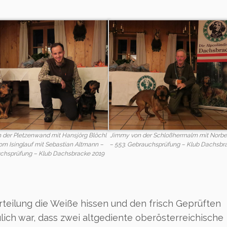
von der Pletzenwand mit Hansjörg Blöchl
Jimmy von der Schloßherrnalm mit Norbe
om Isinglauf mit Sebastian Altmann –
– 553. Gebrauchsprüfung – Klub Dachsbr
uchsprüfung – Klub Dachsbracke 2019
rteilung die Weiße hissen und den frisch Geprüften
lich war, dass zwei altgediente oberösterreichische