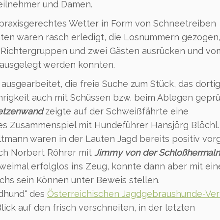
teilnehmer und Damen.
 praxisgerechtes Wetter in Form von Schneetreiben
äten waren rasch erledigt, die Losnummern gezogen
n Richtergruppen und zwei Gästen ausrücken und vo
 ausgelegt werden konnten.
 ausgearbeitet, die freie Suche zum Stück, das dorti
hrigkeit auch mit Schüssen bzw. beim Ablegen geprü
letzenwand
zeigte auf der Schweißfährte eine
tes Zusammenspiel mit Hundeführer Hansjörg Blöchl.
ltmann waren in der Lauten Jagd bereits positiv vorg
ich Norbert Röhrer mit
Jimmy von der Schloßherrnal
weimal erfolglos ins Zeug, konnte dann aber mit ein
chs sein Können unter Beweis stellen.
gdhund“ des
Österreichischen Jagdgebraushunde-Ve
ick auf den frisch verschneiten, in der letzten