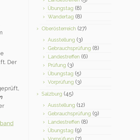
(8)
Übungstag
(8)
Wandertag
,
(27)
Oberösterreich
m
(3)
Ausstellung
(8)
Gebrauchsprüfung
ge
(6)
Landestreffen
ft. Der
(3)
Prüfung
(5)
Übungstag
(3)
Vorprüfung
eprüft,
(45)
Salzburg
m
(12)
Ausstellung
er
(9)
Gebrauchsprüfung
(8)
Landestreffen
rband
(9)
Übungstag
(7)
Vorprüfung