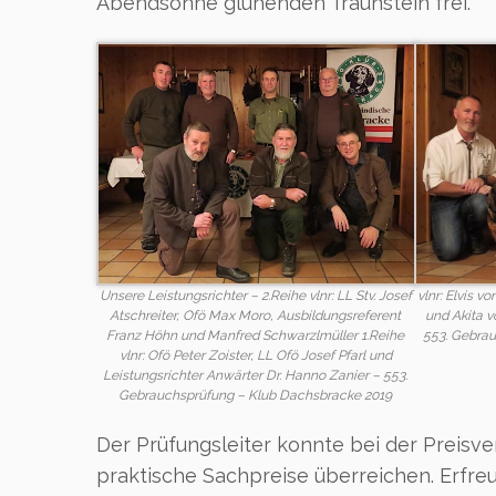
Abendsonne glühenden Traunstein frei.
Unsere Leistungsrichter – 2.Reihe vlnr: LL Stv. Josef
vlnr: Elvis 
Atschreiter, Ofö Max Moro, Ausbildungsreferent
und Akita v
Franz Höhn und Manfred Schwarzlmüller 1.Reihe
553. Gebra
vlnr: Ofö Peter Zoister, LL Ofö Josef Pfarl und
Leistungsrichter Anwärter Dr. Hanno Zanier – 553.
Gebrauchsprüfung – Klub Dachsbracke 2019
Der Prüfungsleiter konnte bei der Preisve
praktische Sachpreise überreichen. Erfreu