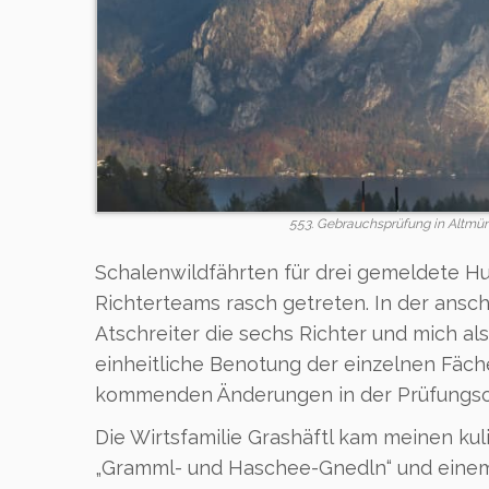
553. Gebrauchsprüfung in Altmü
Schalenwildfährten für drei gemeldete 
Richterteams rasch getreten. In der ansc
Atschreiter die sechs Richter und mich als
einheitliche Benotung der einzelnen Fäche
kommenden Änderungen in der Prüfungso
Die Wirtsfamilie Grashäftl kam meinen ku
„Gramml- und Haschee-Gnedln“ und einem