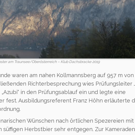
nster am Traunsee/Oberösterreich – Klub Dachsbracke 2019
Hunde waren am nahen Kollmannsberg auf 957 m von 
hließenden Richterbesprechung wies Prüfungsleiter 
 „Azubi“ in den Prüfungsablauf ein und legte eine
r fest. Ausbildungsreferent Franz Höhn erläuterte d
rdnung.
linarischen Wünschen nach örtlichen Spezereien mit
 süffigen Herbstbier sehr entgegen. Zur Kamerade