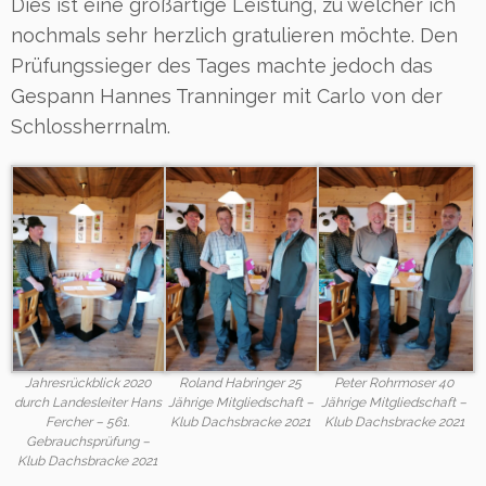
Dies ist eine großartige Leistung, zu welcher ich
nochmals sehr herzlich gratulieren möchte. Den
Prüfungssieger des Tages machte jedoch das
Gespann Hannes Tranninger mit Carlo von der
Schlossherrnalm.
Jahresrückblick 2020
Roland Habringer 25
Peter Rohrmoser 40
durch Landesleiter Hans
Jährige Mitgliedschaft –
Jährige Mitgliedschaft –
Fercher – 561.
Klub Dachsbracke 2021
Klub Dachsbracke 2021
Gebrauchsprüfung –
Klub Dachsbracke 2021