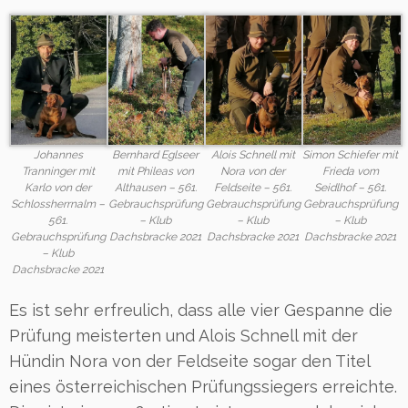
Johannes
Bernhard Eglseer
Alois Schnell mit
Simon Schiefer mit
Tranninger mit
mit Phileas von
Nora von der
Frieda vom
Karlo von der
Althausen – 561.
Feldseite – 561.
Seidlhof – 561.
Schlossherrnalm –
Gebrauchsprüfung
Gebrauchsprüfung
Gebrauchsprüfung
561.
– Klub
– Klub
– Klub
Gebrauchsprüfung
Dachsbracke 2021
Dachsbracke 2021
Dachsbracke 2021
– Klub
Dachsbracke 2021
Es ist sehr erfreulich, dass alle vier Gespanne die
Prüfung meisterten und Alois Schnell mit der
Hündin Nora von der Feldseite sogar den Titel
eines österreichischen Prüfungssiegers erreichte.