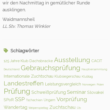
wir den Nachmittag in gemütlicher Runde
ausklingen.
Waidmannsheil
LL Stv. Thomas Winkler
Schlagwörter
Ausstellung
125 Jahre Klub Dachsbracke
CACIT
Gebrauchsprüfung
Deutschland
Hauptversammlung
Internationale Zuchtschau
Klubsiegerschau
Klubtag
Landestreffen
Leistungsvergleich
Norwegen
Polen
Prüfung
Seminar
Schweißprüfung
Slovakei
Vorprüfung
SSP
SPoR
Ungarn
Tschechien
Zuchtschau
Wandertag
Welpenspieltag
Üb