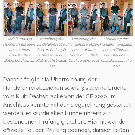
Verleihung des
Verleihung des
Verleihung des
Verleihung des
Hundeführerabzeic
Hundeführerabzeic
Hundeführerabzeic
Hundeführerabzeic
hen an Alois
hen an Christoph
hen an Walter
hen an Thomas
Schnell – Klub
Schlierenzauer –
Holzmann – Klub
Barenbrügge –
Dachsbracke 2021
Klub Dachsbracke
Dachsbracke 2021
Klub Dachsbracke
2021
2021
Danach folgte die Überreichung der
Hundeführerabzeichen sowie 3 silberne Brüche
vom Klub Dachsbracke von der GB 2020. Im
Anschluss konnte mit der Siegerehrung gestartet
werden, es wurde allen Hundeführern zur
bestandenen Prüfung gratuliert. Hiermit war der
offizielle Teil der Prüfung beendet, danach ließen