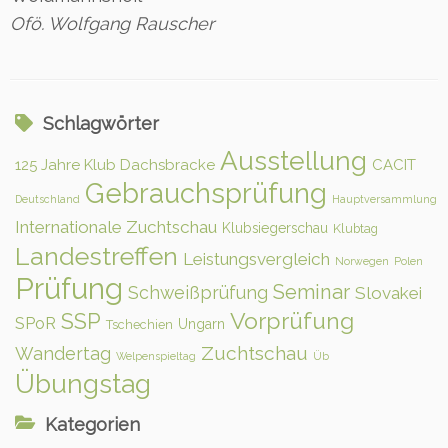
Ofö. Wolfgang Rauscher
Schlagwörter
Ausstellung
125 Jahre Klub Dachsbracke
CACIT
Gebrauchsprüfung
Deutschland
Hauptversammlung
Internationale Zuchtschau
Klubsiegerschau
Klubtag
Landestreffen
Leistungsvergleich
Norwegen
Polen
Prüfung
Seminar
Schweißprüfung
Slovakei
Vorprüfung
SSP
SPoR
Ungarn
Tschechien
Zuchtschau
Wandertag
Welpenspieltag
Üb
Übungstag
Kategorien