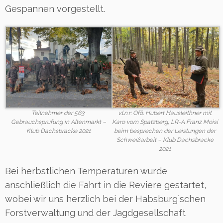
Gespannen vorgestellt.
Teilnehmer der 563.
v.l.n.r: Ofö. Hubert Hausleithner mit
Gebrauchsprüfung in Altenmarkt –
Karo vom Spatzberg, LR-A Franz Moisi
Klub Dachsbracke 2021
beim besprechen der Leistungen der
Schweißarbeit – Klub Dachsbracke
2021
Bei herbstlichen Temperaturen wurde
anschließlich die Fahrt in die Reviere gestartet,
wobei wir uns herzlich bei der Habsburg´schen
Forstverwaltung und der Jagdgesellschaft