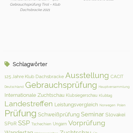
Gebrauchsprüfung Tirol – Klub
Dachsbracke 2021
Schlagwörter
Ausstellung
125 Jahre Klub Dachsbracke
CACIT
Gebrauchsprüfung
Deutschland
Hauptversammlung
Internationale Zuchtschau
Klubsiegerschau
Klubtag
Landestreffen
Leistungsvergleich
Norwegen
Polen
Prüfung
Seminar
Schweißprüfung
Slovakei
Vorprüfung
SSP
SPoR
Ungarn
Tschechien
Zuchtschau
Wandertag