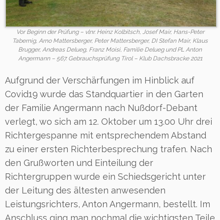
Vor Beginn der Prüfung – vlnr. Heinz Kolbitsch, Josef Mair, Hans-Peter
Tabernig, Arno Mattersberger, Peter Mattersberger, DI Stefan Mair, Klaus
Brugger, Andreas Delueg, Franz Moisi, Familie Delueg und PL Anton
Angermann – 567. Gebrauchsprüfung Tirol – Klub Dachsbracke 2021
Aufgrund der Verschärfungen im Hinblick auf
Covid19 wurde das Standquartier in den Garten
der Familie Angermann nach Nußdorf-Debant
verlegt, wo sich am 12. Oktober um 13.00 Uhr drei
Richtergespanne mit entsprechendem Abstand
zu einer ersten Richterbesprechung trafen. Nach
den Grußworten und Einteilung der
Richtergruppen wurde ein Schiedsgericht unter
der Leitung des ältesten anwesenden
Leistungsrichters, Anton Angermann, bestellt. Im
Anschluss ging man nochmal die wichtigsten Teile