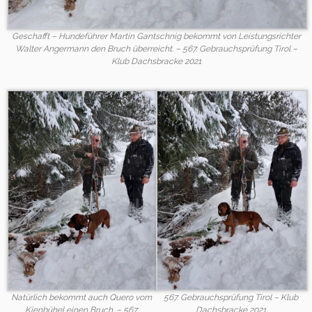
Geschafft – Hundeführer Martin Gantschnig bekommt von Leistungsrichter
Walter Angermann den Bruch überreicht. – 567. Gebrauchsprüfung Tirol –
Klub Dachsbracke 2021
Natürlich bekommt auch Quero vom
567. Gebrauchsprüfung Tirol – Klub
Kienbühel einen Bruch. – 567.
Dachsbracke 2021