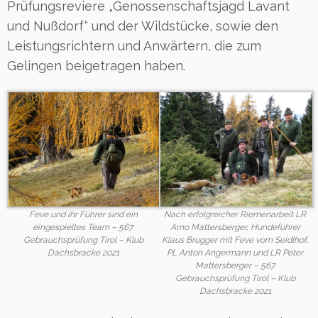
Prüfungsreviere „Genossenschaftsjagd Lavant
und Nußdorf“ und der Wildstücke, sowie den
Leistungsrichtern und Anwärtern, die zum
Gelingen beigetragen haben.
Feve und ihr Führer sind ein
Nach erfolgreicher Riemenarbeit LR
eingespieltes Team – 567.
Arno Mattersberger, Hundeführer
Gebrauchsprüfung Tirol – Klub
Klaus Brugger mit Feve vom Seidlhof,
Dachsbracke 2021
PL Anton Angermann und LR Peter
Mattersberger – 567.
Gebrauchsprüfung Tirol – Klub
Dachsbracke 2021