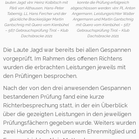
lauten Jagd: vlnr. Heinz Kolbitsch mit
konnte die Prüfung erfolgreich
Pärli von Althausen, Hans-Peter
abgeschlossen werden: vlnr. PL Anton
Tabernig, LL Hans Fercher und der
Angermann, Leistungsrichter Walter
glückliche Brackierjäger Martin
Angermann und Martin Gantschnig
Gantschnig mit Quero vom Kienbühel
mit Quero vom Kienbühel – 567.
– 567. Gebrauchsprüfung Tirol – Klub
Gebrauchsprüfung Tirol – Klub
Dachsbracke 2021
Dachsbracke 2021
Die Laute Jagd war bereits bei allen Gespannen
vorgeprüft. Im Rahmen des offenen Richtens
wurden die erbrachten Leistungen jeweils mit
den Prüflingen besprochen.
Nach der von den drei anwesenden Gespannen
bestandenen Prüfung fand eine kurze
Richterbesprechung statt, in der ein Überblick
über die gezeigten Leistungen in den jeweiligen
Prüfungsfächern gegeben wurde. Weiters wurden
zwei Hunde noch von unserem Ehrenmitglied und