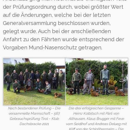
der Prüfungsordnung durch, wobei größter Wert
auf die Änderungen, welche bei der letzten
Generalversammlung beschlossen wurden,
gelegt wurde. Auch bei der anschließenden
Anfahrt zu den Fährten wurde entsprechend der
Vorgaben Mund-Nasenschutz getragen.
Nach bestandener Prüfung – Die
Die drei erfolgreichen Gespanne –
versammelte Mannschaft – 567.
Heinz Kolbitsch mit Pärli von
Gebrauchsprüfung Tirol – Klub
Althausen, Klaus Brugger mit Feve
Dachsbracke 2021
vom Seidlhof und Andreas Delueg mit
Kliff von der Schloßherrnalm – Die