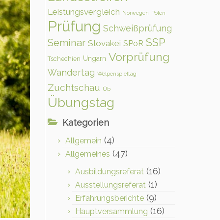
Leistungsvergleich
Norwegen
Polen
Prüfung
Schweißprüfung
SSP
Seminar
Slovakei
SPoR
Vorprüfung
Ungarn
Tschechien
Wandertag
Welpenspieltag
Zuchtschau
Üb
Übungstag
Kategorien
(4)
Allgemein
(47)
Allgemeines
(16)
Ausbildungsreferat
(1)
Ausstellungsreferat
(9)
Erfahrungsberichte
(16)
Hauptversammlung