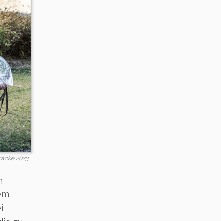
racke 2023
n
dem
i