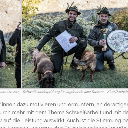
sbracke 2023
Schweißsonderprüfung für Jagdhunde aller Rassen – Klub Dachsb
*innen dazu motivieren und ermuntern, an derartige
durch mehr mit dem Thema Schweißarbeit und mit 
 auf die Leistung auswirkt. Auch ist die Stimmung be