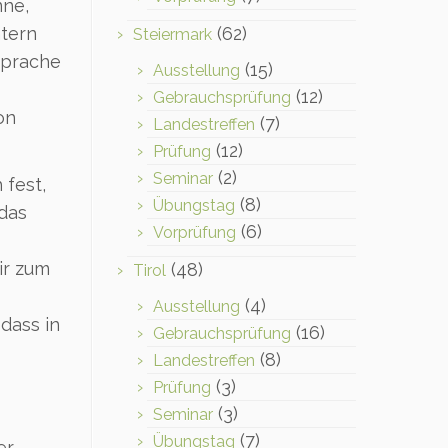
nne,
(62)
htern
Steiermark
sprache
(15)
Ausstellung
(12)
Gebrauchsprüfung
on
(7)
Landestreffen
(12)
Prüfung
(2)
Seminar
 fest,
(8)
Übungstag
das
(6)
Vorprüfung
ir zum
(48)
Tirol
(4)
Ausstellung
dass in
(16)
Gebrauchsprüfung
(8)
Landestreffen
(3)
Prüfung
(3)
Seminar
(7)
Übungstag
er