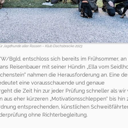
r Jagdhunde aller Rassen – Klub Dachsbracke 2023
/Bgld. entschloss sich bereits im Frühsommer, an 
ans Reisenbauer mit seiner Hündin „Ella vom Seidlho
uchenstein“ nahmen die Herausforderung an. Eine de
bedeutet eine vorausschauende und genaue
geht die Zeit hin zur jeder Prüfung schneller als wir 
 aus eher kürzeren „Motivationsschleppen“ bis hin 
ordnung entsprechenden, künstlichen Schweißfährte
derprüfung ohne Richterbegleitung.