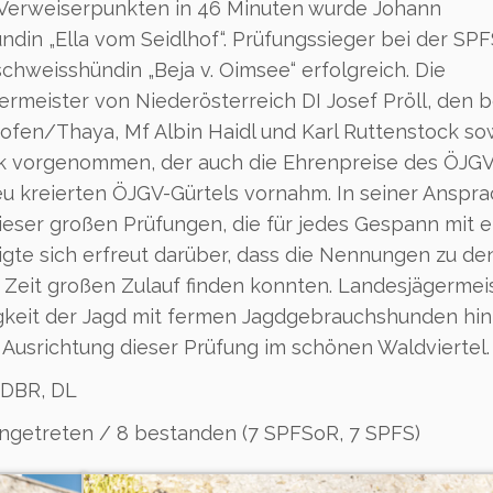
 Verweiserpunkten in 46 Minuten wurde Johann
din „Ella vom Seidlhof“. Prüfungssieger bei der SP
schweisshündin „Beja v. Oimsee“ erfolgreich. Die
meister von Niederösterreich DI Josef Pröll, den 
ofen/Thaya, Mf Albin Haidl und Karl Ruttenstock so
k vorgenommen, der auch die Ehrenpreise des ÖJGV
u kreierten ÖJGV-Gürtels vornahm. In seiner Anspr
dieser großen Prüfungen, die für jedes Gespann mit 
te sich erfreut darüber, dass die Nennungen zu de
Zeit großen Zulauf finden konnten. Landesjägermeis
igkeit der Jagd mit fermen Jagdgebrauchshunden hi
 Ausrichtung dieser Prüfung im schönen Waldviertel.
 DBR, DL
ngetreten / 8 bestanden (7 SPFSoR, 7 SPFS)