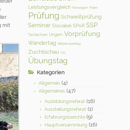
ieder
Leistungsvergleich
m
Norwegen
Polen
Prüfung
Schweißprüfung
der
SSP
Seminar
 mit
Slovakei
SPoR
Vorprüfung
Ungarn
Tschechien
Wandertag
Welpenspieltag
Zuchtschau
Üb
Übungstag
Kategorien
(4)
Allgemein
(47)
Allgemeines
(16)
Ausbildungsreferat
(1)
Ausstellungsreferat
(9)
Erfahrungsberichte
(16)
Hauptversammlung