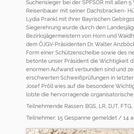
Suchensieger bei der SPFSOR mit allen 5
Reisenbauer mit seiner Dachsbracken- Hün
Lydia Prankl mit Ihrer Bayrischen Gebirgs
Siegerehrung wurde durch den Landesjäger
Bezirksjägermeistern von Horn und Waidh
dem ÖJGV-Präsidenten Dr. Walter Anzböc
Form einer Schützenscheibe sowie des ne
betonte unser Präsident die Wichtigkeit 
enormen Aufwand verbunden sind und zeig
erschwerten Schweißprüfungen in letzter 
Josef Pröll wies auf die besondere Wicht
lobte die hervorragende organisatorische
Teilnehmende Rassen: BGS, LR, DJT, FTG,
Teilnehmer: 15 Gespanne gemeldet / 14 a