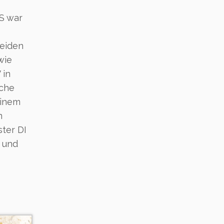
FS war
beiden
wie
 in
ache
einem
n
ter DI
n und