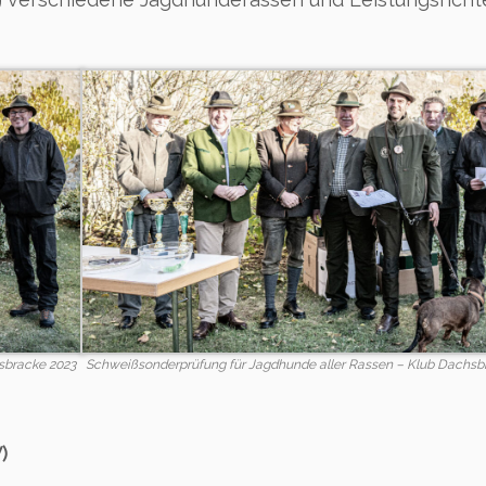
sbracke 2023
Schweißsonderprüfung für Jagdhunde aller Rassen – Klub Dachsb
)