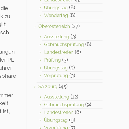
(8)
Übungstag
 die
(8)
Wandertag
k zu
lt.
(27)
Oberösterreich
asch
(3)
Ausstellung
(8)
Gebrauchsprüfung
gungen
(6)
Landestreffen
(3)
der PL
Prüfung
(5)
ührer
Übungstag
(3)
Vorprüfung
osphäre
(45)
Salzburg
Nummer
(12)
Ausstellung
keit
(9)
Gebrauchsprüfung
 ist,
(8)
Landestreffen
(9)
Übungstag
(7)
Vorprüfung