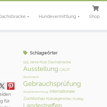
 Dachsbracke
Hundevermittlung
Shop
Schlagwörter
125 Jahre Klub Dachsbracke
Ausstellung
CACIT
Deutschland
Gebrauchsprüfung
Internationale
Hauptversammlung
beiden
Zuchtschau
Klubsiegerschau
Klubtag
g für
Landestreffen