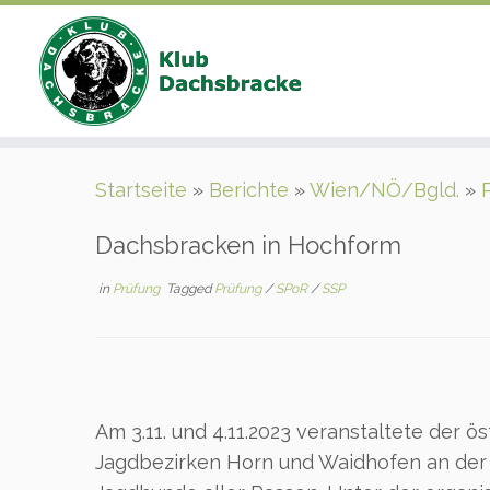
Zum
Startseite
»
Berichte
»
Wien/NÖ/Bgld.
»
Inhalt
springen
Dachsbracken in Hochform
in
Prüfung
Tagged
Prüfung
/
SPoR
/
SSP
Am 3.11. und 4.11.2023 veranstaltete der ö
Jagdbezirken Horn und Waidhofen an der