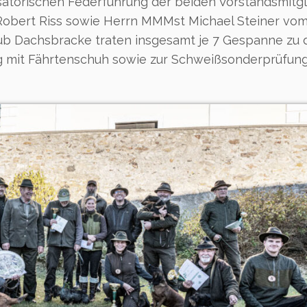
satorischen Federführung der beiden Vorstandsmitgl
 Robert Riss sowie Herrn MMMst Michael Steiner vo
b Dachsbracke traten insgesamt je 7 Gespanne zu 
mit Fährtenschuh sowie zur Schweißsonderprüfung