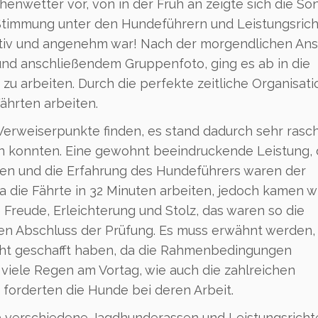
enwetter vor, von in der Früh an zeigte sich die So
 Stimmung unter den Hundeführern und Leistungsric
tiv und angenehm war! Nach der morgendlichen An
 und anschließendem Gruppenfoto, ging es ab in die
zu arbeiten. Durch die perfekte zeitliche Organisati
ährten arbeiten.
 Verweiserpunkte finden, es stand dadurch sehr rasch
en konnten. Eine gewohnt beeindruckende Leistung, 
en und die Erfahrung des Hundeführers waren der
na die Fährte in 32 Minuten arbeiten, jedoch kamen w
 Freude, Erleichterung und Stolz, das waren so die
en Abschluss der Prüfung. Es muss erwähnt werden, 
cht geschafft haben, da die Rahmenbedingungen
viele Regen am Vortag, wie auch die zahlreichen
 forderten die Hunde bei deren Arbeit.
 9 verschiedene Jagdhunderassen und Leistungsricht