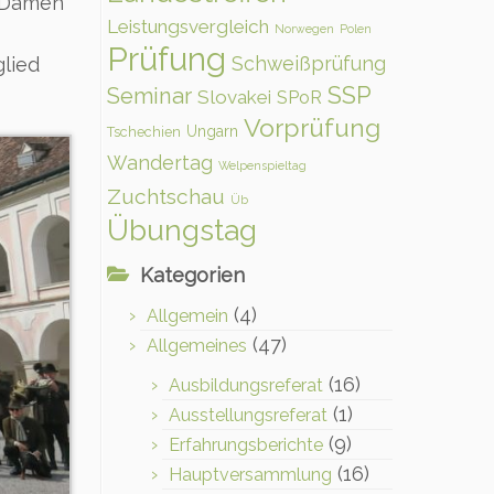
, Damen
Leistungsvergleich
Norwegen
Polen
Prüfung
Schweißprüfung
glied
SSP
Seminar
Slovakei
SPoR
Vorprüfung
Ungarn
Tschechien
Wandertag
Welpenspieltag
Zuchtschau
Üb
Übungstag
Kategorien
(4)
Allgemein
(47)
Allgemeines
(16)
Ausbildungsreferat
(1)
Ausstellungsreferat
(9)
Erfahrungsberichte
(16)
Hauptversammlung