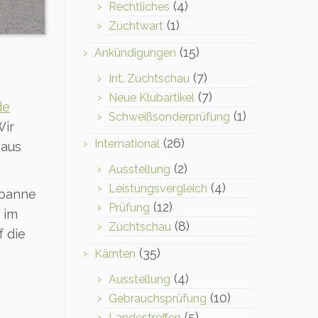
(4)
Rechtliches
(1)
Zuchtwart
(15)
Ankündigungen
(7)
Int. Zuchtschau
(7)
Neue Klubartikel
de
(1)
Schweißsonderprüfung
Wir
(26)
International
 aus
(2)
Ausstellung
(4)
Leistungsvergleich
spanne
(12)
Prüfung
 im
(8)
Zuchtschau
f die
(35)
Kärnten
(4)
Ausstellung
(10)
Gebrauchsprüfung
(5)
Landestreffen