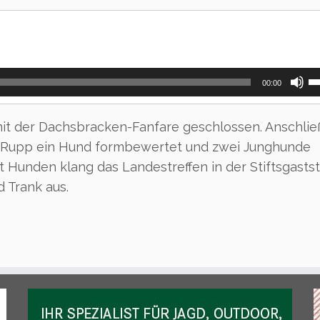
Pf
00:00
Ho
be
u
it der Dachsbracken-Fanfare geschlossen. Anschli
di
 Rupp ein Hund formbewertet und zwei Junghunde
La
zu
Hunden klang das Landestreffen in der Stiftsgastst
re
 Trank aus.