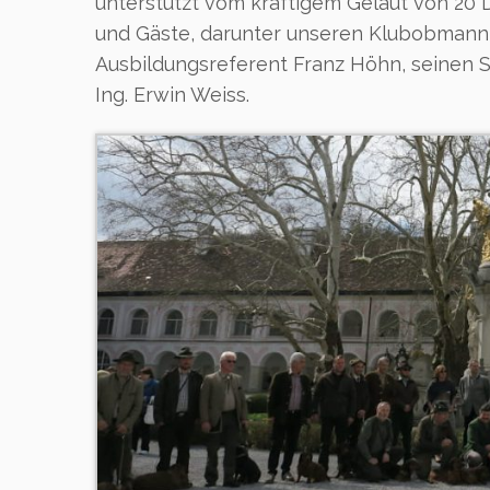
unterstützt vom kräftigem Geläut von 20
und Gäste, darunter unseren Klubobmann 
Ausbildungsreferent Franz Höhn, seinen S
Ing. Erwin Weiss.