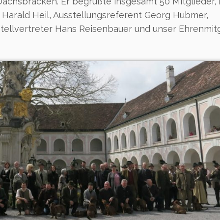
 Dachsbracken. Er begrüßte insgesamt 50 Mitglieder
Harald Heil, Ausstellungsreferent Georg Hubmer,
tellvertreter Hans Reisenbauer und unser Ehrenmit