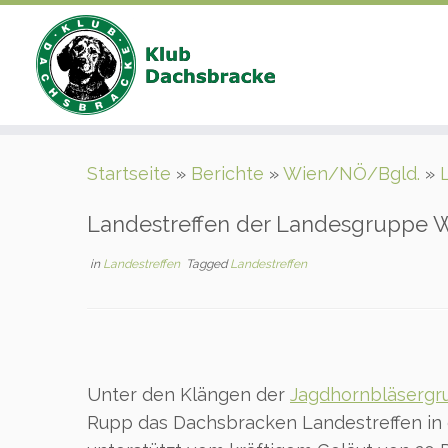
Zum
Startseite
»
Berichte
»
Wien/NÖ/Bgld.
»
Inhalt
springen
Landestreffen der Landesgruppe W
in
Landestreffen
Tagged
Landestreffen
Unter den Klängen der
Jagdhornbläsergr
Rupp das Dachsbracken Landestreffen in d