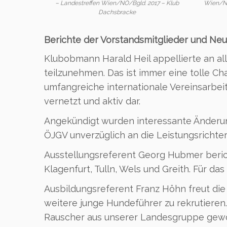
– Landestreffen Wien/NÖ/Bgld. 2017 – Klub
Wien/NÖ
Dachsbracke
Berichte der Vorstandsmitglieder und N
Klubobmann Harald Heil appellierte an all
teilzunehmen. Das ist immer eine tolle Ch
umfangreiche internationale Vereinsarbeit
vernetzt und aktiv dar.
Angekündigt wurden interessante Änderun
ÖJGV unverzüglich an die Leistungsrichte
Ausstellungsreferent Georg Hubmer beric
Klagenfurt, Tulln, Wels und Greith. Für da
Ausbildungsreferent Franz Höhn freut die
weitere junge Hundeführer zu rekrutieren.
Rauscher aus unserer Landesgruppe gew