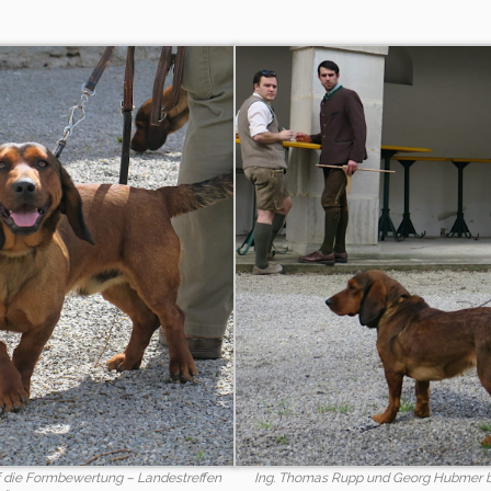
 die Formbewertung – Landestreffen
Ing. Thomas Rupp und Georg Hubmer b