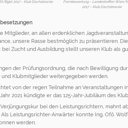
/Bgld. 2017 – Klub Dachsbracke
Formbewertung – Landestreffen Wien/
2017 – Klub Dachsbracke
eubesetzungen
e Mitglieder, an allen erdenklichen Jagdveranstaltu
ance, unsere Rasse bestmöglich zu präsentieren. Die
 bei Zucht und Ausbildung stellt unseren Klub als gu
gen der Prüfungsordnung, die nach Bewilligung du
r und Klubmitglieder weitergegeben werden.
htet von der regen Teilnahme an Veranstaltungen in
s Jahr 2021 kündigte er das 125-Jahr-Jubiläum des Klub
 Verjüngungskur bei den Leistungsrichtern, mahnt ab
 Als Leistungsrichter-Anwärter konnte Ing. Ofö. Wol
onnen werden.