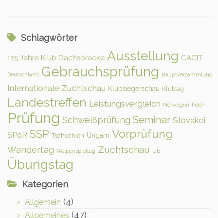
Schlagwörter
Ausstellung
125 Jahre Klub Dachsbracke
CACIT
Gebrauchsprüfung
Deutschland
Hauptversammlung
Internationale Zuchtschau
Klubsiegerschau
Klubtag
Landestreffen
Leistungsvergleich
Norwegen
Polen
Prüfung
Seminar
Schweißprüfung
Slovakei
Vorprüfung
SSP
SPoR
Ungarn
Tschechien
Zuchtschau
Wandertag
Welpenspieltag
Üb
Übungstag
Kategorien
(4)
Allgemein
(47)
Allgemeines