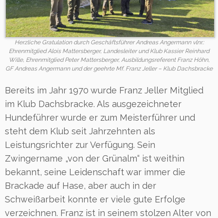
Herzliche Gratulation durch Geschäftsführer Andreas Angermann vlnr.:
Ehrenmitglied Alois Mattersberger, Landesleiter und Klub Kassier Reinhard
Wille, Ehrenmitglied Peter Mattersberger, Ausbildungsreferent Franz Höhn,
GF Andreas Angermann und der geehrte Mf. Franz Jeller – Klub Dachsbracke
Bereits im Jahr 1970 wurde Franz Jeller Mitglied
im Klub Dachsbracke. Als ausgezeichneter
Hundeführer wurde er zum Meisterführer und
steht dem Klub seit Jahrzehnten als
Leistungsrichter zur Verfügung. Sein
Zwingername „von der Grünalm“ ist weithin
bekannt, seine Leidenschaft war immer die
Brackade auf Hase, aber auch in der
Schweißarbeit konnte er viele gute Erfolge
verzeichnen. Franz ist in seinem stolzen Alter von