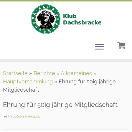
Zum
Startseite
»
Berichte
»
Allgemeines
»
Inhalt
Hauptversammlung
»
Ehrung für 50ig jährige
springen
Mitgliedschaft
Ehrung für 50ig jährige Mitgliedschaft
in
Hauptversammlung