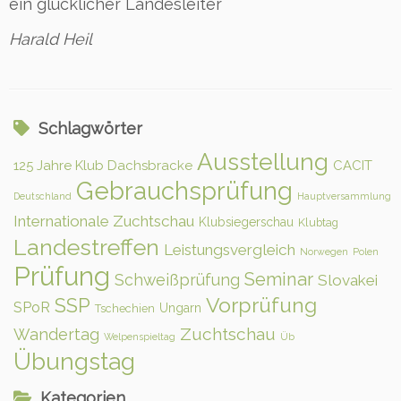
ein glücklicher Landesleiter
Harald Heil
Schlagwörter
Ausstellung
125 Jahre Klub Dachsbracke
CACIT
Gebrauchsprüfung
Deutschland
Hauptversammlung
Internationale Zuchtschau
Klubsiegerschau
Klubtag
Landestreffen
Leistungsvergleich
Norwegen
Polen
Prüfung
Seminar
Schweißprüfung
Slovakei
Vorprüfung
SSP
SPoR
Ungarn
Tschechien
Zuchtschau
Wandertag
Welpenspieltag
Üb
Übungstag
Kategorien