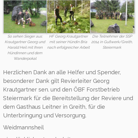
So sehen Sieger aus:
HF Georg Krautgartner
Die Teilnehmer der SSP
Krautgartner Georg und
mit seiner Hündin Bria
2014 in Gußwerk/Greith,
Harald Heil mit Ihren
nach erfolgreicher Arbeit
Steiermark
Hündinnen und dem
Wanderpokal
Herzlichen Dank an alle Helfer und Spender,
besonderer Dank gilt Revierleiter Georg
Krautgartner sen. und den ÖBF Forstbetrieb
Steiermark für die Bereitstellung der Reviere und
dem Gasthaus Leitner in Greith, für die
Unterbringung und Versorgung.
Weidmannsheil