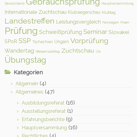
Gebrauchsprüfung
Deutschland
Hauptversammlung
Internationale Zuchtschau
Klubsiegerschau
Klubtag
Landestreffen
Leistungsvergleich
Norwegen
Polen
Prüfung
Seminar
Schweißprüfung
Slovakei
Vorprüfung
SSP
SPoR
Ungarn
Tschechien
Zuchtschau
Wandertag
Welpenspieltag
Üb
Übungstag
Kategorien
(4)
Allgemein
(47)
Allgemeines
(16)
Ausbildungsreferat
(1)
Ausstellungsreferat
(9)
Erfahrungsberichte
(16)
Hauptversammlung
(4)
Rechtliches