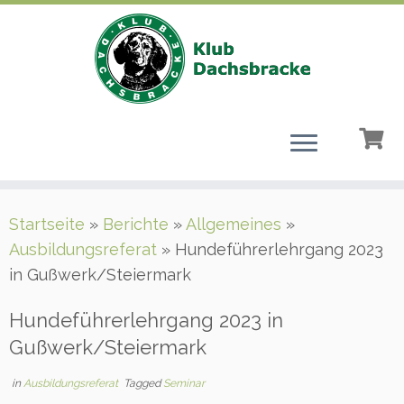
Zum
Startseite
»
Berichte
»
Allgemeines
»
Inhalt
Ausbildungsreferat
»
Hundeführerlehrgang 2023
springen
in Gußwerk/Steiermark
Hundeführerlehrgang 2023 in
Gußwerk/Steiermark
in
Ausbildungsreferat
Tagged
Seminar