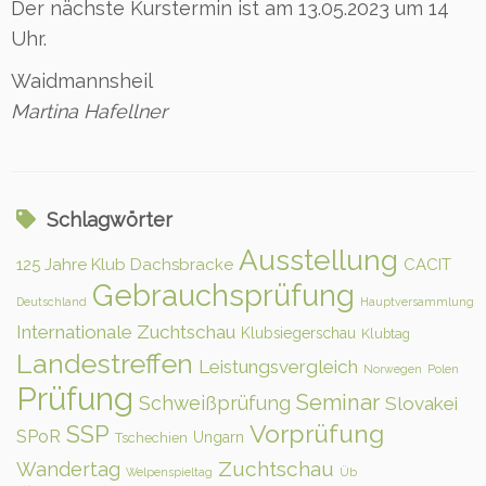
Der nächste Kurstermin ist am 13.05.2023 um 14
Uhr.
Waidmannsheil
Martina Hafellner
Schlagwörter
Ausstellung
125 Jahre Klub Dachsbracke
CACIT
Gebrauchsprüfung
Deutschland
Hauptversammlung
Internationale Zuchtschau
Klubsiegerschau
Klubtag
Landestreffen
Leistungsvergleich
Norwegen
Polen
Prüfung
Seminar
Schweißprüfung
Slovakei
Vorprüfung
SSP
SPoR
Ungarn
Tschechien
Zuchtschau
Wandertag
Welpenspieltag
Üb