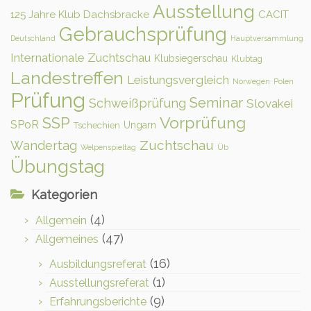
Ausstellung
125 Jahre Klub Dachsbracke
CACIT
Gebrauchsprüfung
Deutschland
Hauptversammlung
Internationale Zuchtschau
Klubsiegerschau
Klubtag
Landestreffen
Leistungsvergleich
Norwegen
Polen
Prüfung
Seminar
Schweißprüfung
Slovakei
Vorprüfung
SSP
SPoR
Ungarn
Tschechien
Zuchtschau
Wandertag
Welpenspieltag
Üb
Übungstag
Kategorien
(4)
Allgemein
(47)
Allgemeines
(16)
Ausbildungsreferat
(1)
Ausstellungsreferat
(9)
Erfahrungsberichte