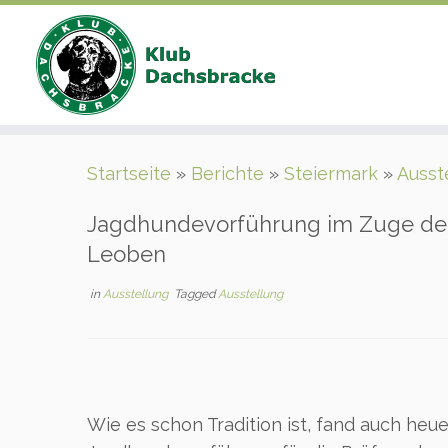
Zum
Startseite
»
Berichte
»
Steiermark
»
Ausst
Inhalt
springen
Jagdhundevorführung im Zuge der
Leoben
in
Ausstellung
Tagged
Ausstellung
Wie es schon Tradition ist, fand auch heu