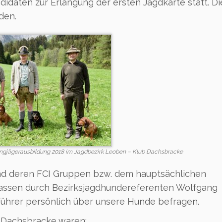
idaten zur Erlangung der ersten Jagdkarte statt. D
den.
ngjägerausbildung 2018 im Jagdbezirk Leoben – Klub Dachsbracke
nd deren FCI Gruppen bzw. dem hauptsächlichen
ssen durch Bezirksjagdhundereferenten Wolfgang
ührer persönlich über unsere Hunde befragen.
b Dachsbracke waren: