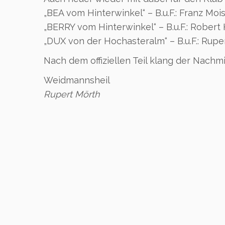
„BEA vom Hinterwinkel“ – B.u.F.: Franz Mois
„BERRY vom Hinterwinkel“ – B.u.F.: Robert 
„DUX von der Hochasteralm“ – B.u.F.: Rupe
Nach dem offiziellen Teil klang der Nachm
Weidmannsheil
Rupert Mörth