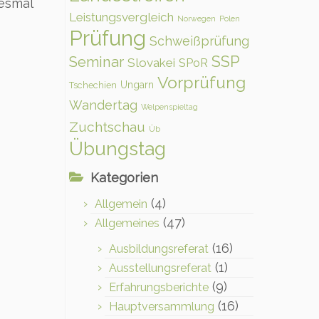
iesmal
Leistungsvergleich
Norwegen
Polen
Prüfung
Schweißprüfung
SSP
Seminar
Slovakei
SPoR
Vorprüfung
Ungarn
Tschechien
Wandertag
Welpenspieltag
Zuchtschau
Üb
Übungstag
Kategorien
(4)
Allgemein
(47)
Allgemeines
(16)
Ausbildungsreferat
(1)
Ausstellungsreferat
(9)
Erfahrungsberichte
(16)
Hauptversammlung