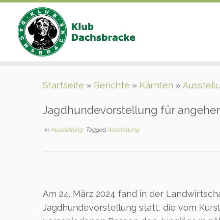
Zum
Startseite
»
Berichte
»
Kärnten
»
Ausstell
Inhalt
springen
Jagdhundevorstellung für angehen
in
Ausstellung
Tagged
Ausstellung
Am 24. März 2024 fand in der Landwirtsch
Jagdhundevorstellung statt, die vom Kursl