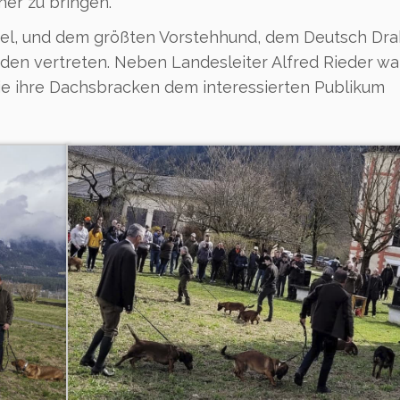
er zu bringen.
l, und dem größten Vorstehhund, dem Deutsch Drah
den vertreten. Neben Landesleiter Alfred Rieder w
e ihre Dachsbracken dem interessierten Publikum