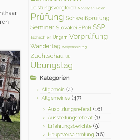
Leistungsvergleich
Norwegen
Polen
thaar,
Prüfung
Schweißprüfung
aren
SSP
Seminar
Slovakei
SPoR
Vorprüfung
Ungarn
Tschechien
Wandertag
Welpenspieltag
Zuchtschau
Üb
Übungstag
Kategorien
(4)
Allgemein
(47)
Allgemeines
(16)
Ausbildungsreferat
(1)
Ausstellungsreferat
(9)
Erfahrungsberichte
(16)
Hauptversammlung