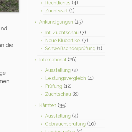
(4)
Rechtliches
(1)
Zuchtwart
4
(15)
Ankündigungen
und
(7)
Int. Zuchtschau
(7)
Neue Klubartikel
n die
(1)
Schweißsonderprüfung
(26)
International
(2)
Ausstellung
ige
(4)
Leistungsvergleich
mmen
(12)
Prüfung
(8)
Zuchtschau
(35)
Kärnten
(4)
Ausstellung
(10)
Gebrauchsprüfung
(5)
Landestreffen