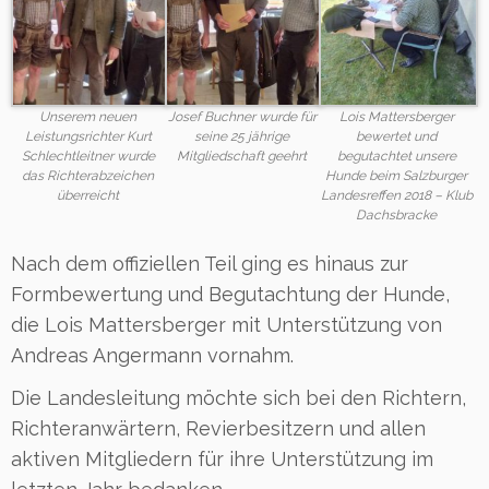
Unserem neuen
Josef Buchner wurde für
Lois Mattersberger
Leistungsrichter Kurt
seine 25 jährige
bewertet und
Schlechtleitner wurde
Mitgliedschaft geehrt
begutachtet unsere
das Richterabzeichen
Hunde beim Salzburger
überreicht
Landesreffen 2018 – Klub
Dachsbracke
Nach dem offiziellen Teil ging es hinaus zur
Formbewertung und Begutachtung der Hunde,
die Lois Mattersberger mit Unterstützung von
Andreas Angermann vornahm.
Die Landesleitung möchte sich bei den Richtern,
Richteranwärtern, Revierbesitzern und allen
aktiven Mitgliedern für ihre Unterstützung im