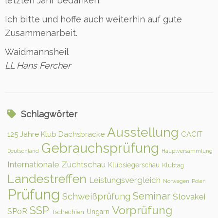
letzten Jahr bedanken.
Ich bitte und hoffe auch weiterhin auf gute
Zusammenarbeit.
Waidmannsheil
LL Hans Fercher
Schlagwörter
Ausstellung
125 Jahre Klub Dachsbracke
CACIT
Gebrauchsprüfung
Deutschland
Hauptversammlung
Internationale Zuchtschau
Klubsiegerschau
Klubtag
Landestreffen
Leistungsvergleich
Norwegen
Polen
Prüfung
Seminar
Schweißprüfung
Slovakei
Vorprüfung
SSP
SPoR
Ungarn
Tschechien