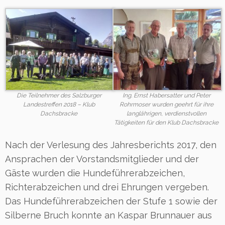
Die Teilnehmer des Salzburger
Ing. Ernst Habersatter und Peter
Landestreffen 2018 – Klub
Rohrmoser wurden geehrt für ihre
Dachsbracke
langlährigen, verdienstvollen
Tätigkeiten für den Klub Dachsbracke
Nach der Verlesung des Jahresberichts 2017, den
Ansprachen der Vorstandsmitglieder und der
Gäste wurden die Hundeführerabzeichen,
Richterabzeichen und drei Ehrungen vergeben.
Das Hundeführerabzeichen der Stufe 1 sowie der
Silberne Bruch konnte an Kaspar Brunnauer aus