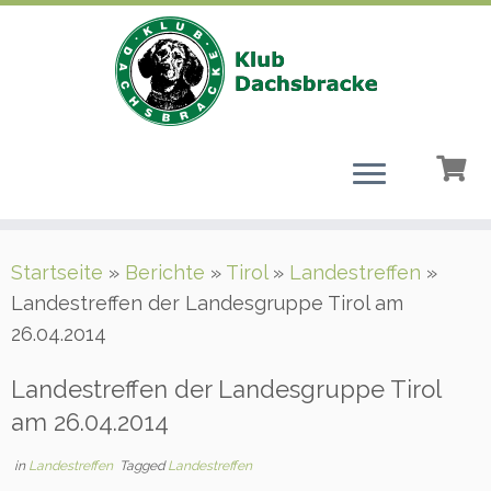
Zum
Startseite
»
Berichte
»
Tirol
»
Landestreffen
»
Inhalt
Landestreffen der Landesgruppe Tirol am
springen
26.04.2014
Landestreffen der Landesgruppe Tirol
am 26.04.2014
in
Landestreffen
Tagged
Landestreffen