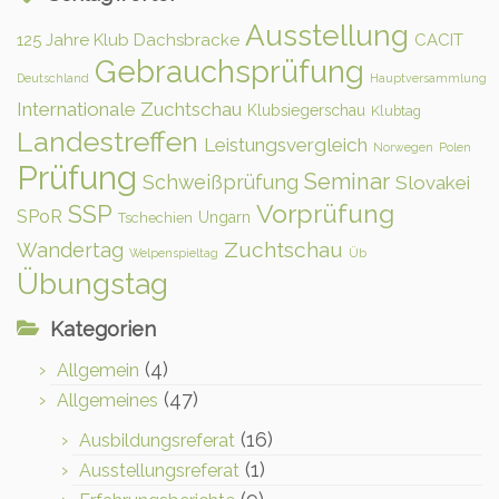
Ausstellung
125 Jahre Klub Dachsbracke
CACIT
Gebrauchsprüfung
Deutschland
Hauptversammlung
Internationale Zuchtschau
Klubsiegerschau
Klubtag
Landestreffen
Leistungsvergleich
Norwegen
Polen
Prüfung
Seminar
Schweißprüfung
Slovakei
Vorprüfung
SSP
SPoR
Ungarn
Tschechien
Zuchtschau
Wandertag
Welpenspieltag
Üb
Übungstag
Kategorien
(4)
Allgemein
(47)
Allgemeines
(16)
Ausbildungsreferat
(1)
Ausstellungsreferat