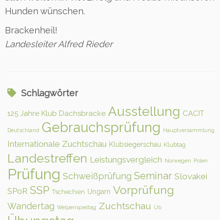
Hunden wünschen.
Brackenheil!
Landesleiter Alfred Rieder
Schlagwörter
Ausstellung
125 Jahre Klub Dachsbracke
CACIT
Gebrauchsprüfung
Deutschland
Hauptversammlung
Internationale Zuchtschau
Klubsiegerschau
Klubtag
Landestreffen
Leistungsvergleich
Norwegen
Polen
Prüfung
Seminar
Schweißprüfung
Slovakei
Vorprüfung
SSP
SPoR
Ungarn
Tschechien
Zuchtschau
Wandertag
Welpenspieltag
Üb