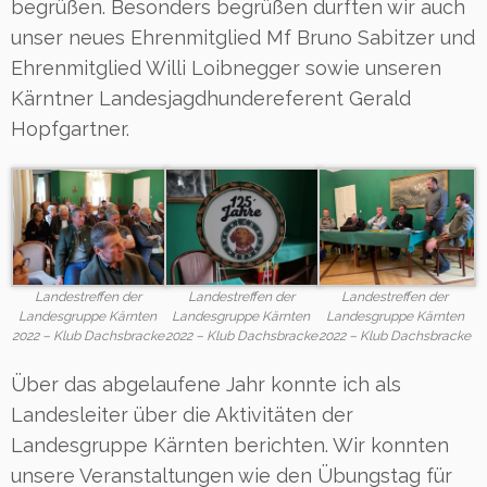
begrüßen. Besonders begrüßen durften wir auch
unser neues Ehrenmitglied Mf Bruno Sabitzer und
Ehrenmitglied Willi Loibnegger sowie unseren
Kärntner Landesjagdhundereferent Gerald
Hopfgartner.
Landestreffen der
Landestreffen der
Landestreffen der
Landesgruppe Kärnten
Landesgruppe Kärnten
Landesgruppe Kärnten
2022 – Klub Dachsbracke
2022 – Klub Dachsbracke
2022 – Klub Dachsbracke
Über das abgelaufene Jahr konnte ich als
Landesleiter über die Aktivitäten der
Landesgruppe Kärnten berichten. Wir konnten
unsere Veranstaltungen wie den Übungstag für