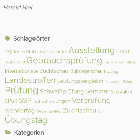
Harald Heil
Schlagwörter
Ausstellung
125 Jahre Klub Dachsbracke
CACIT
Gebrauchsprüfung
Deutschland
Hauptversammlung
Internationale Zuchtschau
Klubsiegerschau
Klubtag
Landestreffen
Leistungsvergleich
Norwegen
Polen
Prüfung
Seminar
Schweißprüfung
Slovakei
Vorprüfung
SSP
SPoR
Ungarn
Tschechien
Zuchtschau
Wandertag
Welpenspieltag
Üb
Übungstag
Kategorien