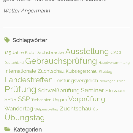
Walter Angermann
Schlagwörter
Ausstellung
125 Jahre Klub Dachsbracke
CACIT
Gebrauchsprüfung
Deutschland
Hauptversammlung
Internationale Zuchtschau
Klubsiegerschau
Klubtag
Landestreffen
Leistungsvergleich
Norwegen
Polen
Prüfung
Seminar
Schweißprüfung
Slovakei
Vorprüfung
SSP
SPoR
Ungarn
Tschechien
Zuchtschau
Wandertag
Welpenspieltag
Üb
Übungstag
Kategorien