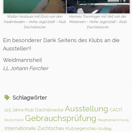
Walter Haslauer mit Enzo von den
Hannes Tranninger mit Veit von der
Hadenboden – Hohe Jagd 2018 – Klub
Mieleralm – Hohe Jagd 2018 – Klub
Dachsbracke
Dachsbracke
Ein besonderer Dank Seitens des Klubs an die
Aussteller!!
Weidmannsheil
LL Johann Fercher
Schlagwörter
Ausstellung
125 Jahre Klub Dachsbracke
CACIT
Gebrauchsprüfung
Deutschland
Hauptversammlung
Internationale Zuchtschau
Klubsiegerschau
Klubtag