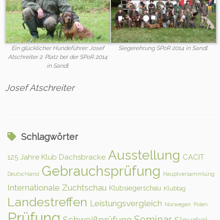
Ein glücklicher Hundeführer: Josef
Siegerehrung SPoR 2014 in Sandl
Atschreiter 2. Platz bei der SPoR 2014
in Sandl
Josef Atschreiter
Schlagwörter
Ausstellung
125 Jahre Klub Dachsbracke
CACIT
Gebrauchsprüfung
Deutschland
Hauptversammlung
Internationale Zuchtschau
Klubsiegerschau
Klubtag
Landestreffen
Leistungsvergleich
Norwegen
Polen
Prüfung
Seminar
Schweißprüfung
Slovakei