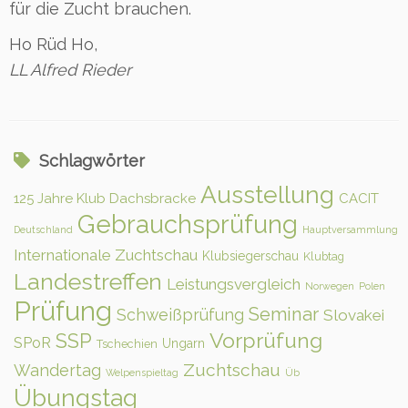
für die Zucht brauchen.
Ho Rüd Ho,
LL Alfred Rieder
Schlagwörter
Ausstellung
125 Jahre Klub Dachsbracke
CACIT
Gebrauchsprüfung
Deutschland
Hauptversammlung
Internationale Zuchtschau
Klubsiegerschau
Klubtag
Landestreffen
Leistungsvergleich
Norwegen
Polen
Prüfung
Seminar
Schweißprüfung
Slovakei
Vorprüfung
SSP
SPoR
Ungarn
Tschechien
Zuchtschau
Wandertag
Welpenspieltag
Üb
Übungstag