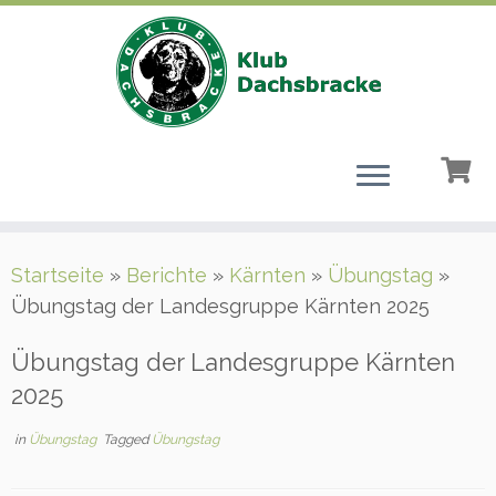
Zum
Startseite
»
Berichte
»
Kärnten
»
Übungstag
»
Inhalt
Übungstag der Landesgruppe Kärnten 2025
springen
Übungstag der Landesgruppe Kärnten
2025
in
Übungstag
Tagged
Übungstag