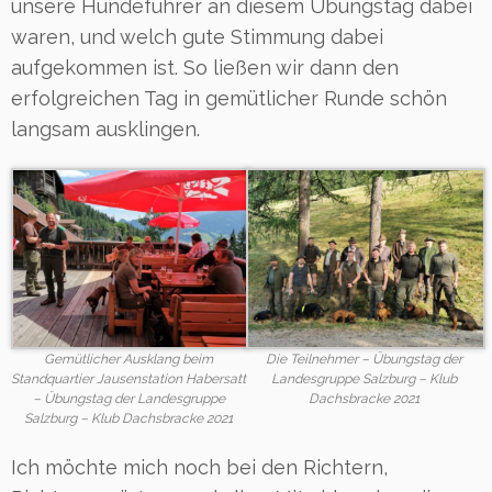
unsere Hundeführer an diesem Übungstag dabei
waren, und welch gute Stimmung dabei
aufgekommen ist. So ließen wir dann den
erfolgreichen Tag in gemütlicher Runde schön
langsam ausklingen.
Gemütlicher Ausklang beim
Die Teilnehmer – Übungstag der
Standquartier Jausenstation Habersatt
Landesgruppe Salzburg – Klub
– Übungstag der Landesgruppe
Dachsbracke 2021
Salzburg – Klub Dachsbracke 2021
Ich möchte mich noch bei den Richtern,