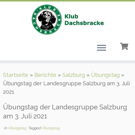
Zum
Startseite
»
Berichte
»
Salzburg
»
Übungstag
»
Inhalt
Übungstag der Landesgruppe Salzburg am 3. Juli
springen
2021
Übungstag der Landesgruppe Salzburg
am 3. Juli 2021
in
Übungstag
Tagged
Übungstag