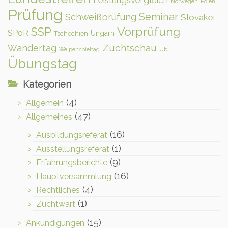
Norwegen
Polen
Prüfung
Seminar
Schweißprüfung
Slovakei
Vorprüfung
SSP
SPoR
Ungarn
Tschechien
Zuchtschau
Wandertag
Welpenspieltag
Üb
Übungstag
Kategorien
(4)
Allgemein
(47)
Allgemeines
(16)
Ausbildungsreferat
(1)
Ausstellungsreferat
(9)
Erfahrungsberichte
(16)
Hauptversammlung
(4)
Rechtliches
(1)
Zuchtwart
(15)
Ankündigungen