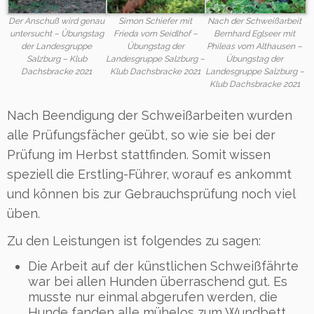
Der Anschuß wird genau
Simon Schiefer mit
Nach der Schweißarbeit
untersucht – Übungstag
Frieda vom Seidlhof –
Bernhard Eglseer mit
der Landesgruppe
Übungstag der
Phileas vom Althausen –
Salzburg – Klub
Landesgruppe Salzburg –
Übungstag der
Dachsbracke 2021
Klub Dachsbracke 2021
Landesgruppe Salzburg –
Klub Dachsbracke 2021
Nach Beendigung der Schweißarbeiten wurden
alle Prüfungsfächer geübt, so wie sie bei der
Prüfung im Herbst stattfinden. Somit wissen
speziell die Erstling-Führer, worauf es ankommt
und können bis zur Gebrauchsprüfung noch viel
üben.
Zu den Leistungen ist folgendes zu sagen:
Die Arbeit auf der künstlichen Schweißfährte
war bei allen Hunden überraschend gut. Es
musste nur einmal abgerufen werden, die
Hunde fanden alle mühelos zum Wundbett.