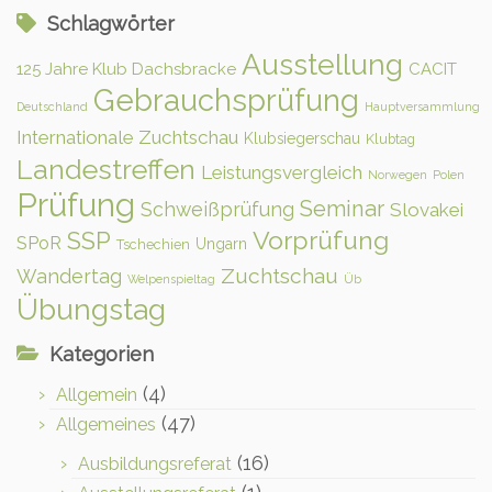
Schlagwörter
Ausstellung
125 Jahre Klub Dachsbracke
CACIT
Gebrauchsprüfung
Deutschland
Hauptversammlung
Internationale Zuchtschau
Klubsiegerschau
Klubtag
Landestreffen
Leistungsvergleich
Norwegen
Polen
Prüfung
Seminar
Schweißprüfung
Slovakei
Vorprüfung
SSP
SPoR
Ungarn
Tschechien
Zuchtschau
Wandertag
Welpenspieltag
Üb
Übungstag
Kategorien
(4)
Allgemein
(47)
Allgemeines
(16)
Ausbildungsreferat