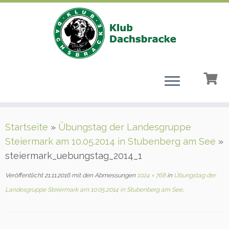
Zum
Startseite
»
Übungstag der Landesgruppe
Inhalt
Steiermark am 10.05.2014 in Stubenberg am See
»
springen
steiermark_uebungstag_2014_1
Veröffentlicht
21.11.2016
mit den Abmessungen
1024 × 768
in
Übungstag der
Landesgruppe Steiermark am 10.05.2014 in Stubenberg am See
.