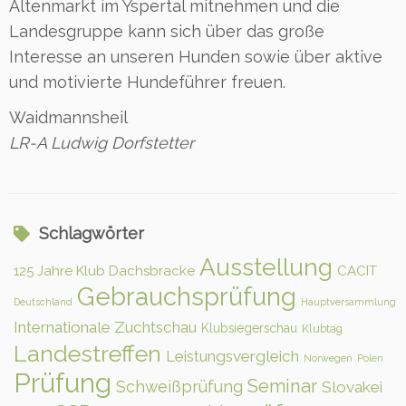
Altenmarkt im Yspertal mitnehmen und die
Landesgruppe kann sich über das große
Interesse an unseren Hunden sowie über aktive
und motivierte Hundeführer freuen.
Waidmannsheil
LR-A Ludwig Dorfstetter
Schlagwörter
Ausstellung
125 Jahre Klub Dachsbracke
CACIT
Gebrauchsprüfung
Deutschland
Hauptversammlung
Internationale Zuchtschau
Klubsiegerschau
Klubtag
Landestreffen
Leistungsvergleich
Norwegen
Polen
Prüfung
Seminar
Schweißprüfung
Slovakei