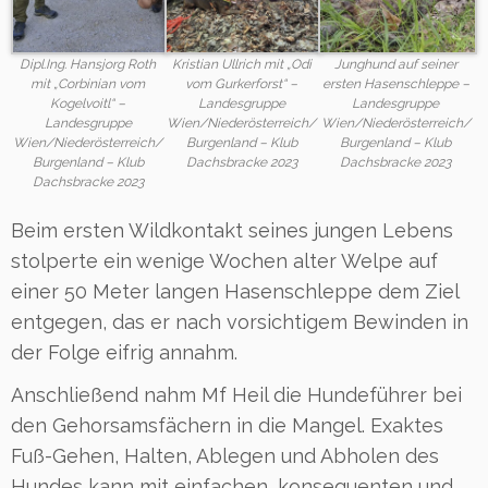
Dipl.Ing. Hansjorg Roth
Kristian Ullrich mit „Odi
Junghund auf seiner
mit „Corbinian vom
vom Gurkerforst“ –
ersten Hasenschleppe –
Kogelvoitl“ –
Landesgruppe
Landesgruppe
Landesgruppe
Wien/Niederösterreich/
Wien/Niederösterreich/
Wien/Niederösterreich/
Burgenland – Klub
Burgenland – Klub
Burgenland – Klub
Dachsbracke 2023
Dachsbracke 2023
Dachsbracke 2023
Beim ersten Wildkontakt seines jungen Lebens
stolperte ein wenige Wochen alter Welpe auf
einer 50 Meter langen Hasenschleppe dem Ziel
entgegen, das er nach vorsichtigem Bewinden in
der Folge eifrig annahm.
Anschließend nahm Mf Heil die Hundeführer bei
den Gehorsamsfächern in die Mangel. Exaktes
Fuß-Gehen, Halten, Ablegen und Abholen des
Hundes kann mit einfachen, konsequenten und