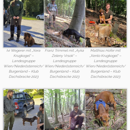
Ivi Wegerer mit „Xera
Franz Trimmel mit „Ayka
Matthias Hofer mit
Krugkogel“ –
Zeleny Vrsok“ –
„Xento Krugkogel“ –
Landesgruppe
Landesgruppe
Landesgruppe
Wien/Niederösterreich/
Wien/Niederösterreich/
Wien/Niederösterreich/
Burgenland – Klub
Burgenland – Klub
Burgenland – Klub
Dachsbracke 2023
Dachsbracke 2023
Dachsbracke 2023