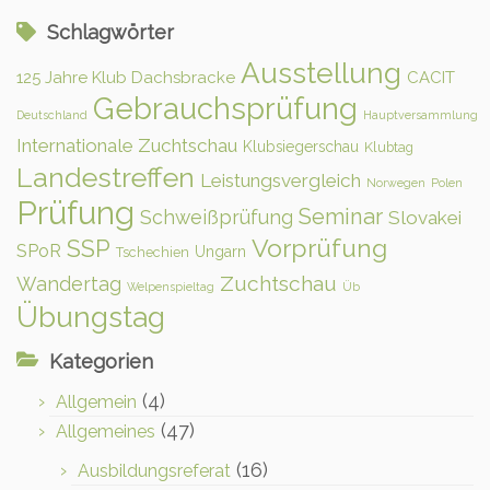
Schlagwörter
Ausstellung
125 Jahre Klub Dachsbracke
CACIT
Gebrauchsprüfung
Deutschland
Hauptversammlung
Internationale Zuchtschau
Klubsiegerschau
Klubtag
Landestreffen
Leistungsvergleich
Norwegen
Polen
Prüfung
Seminar
Schweißprüfung
Slovakei
Vorprüfung
SSP
SPoR
Ungarn
Tschechien
Zuchtschau
Wandertag
Welpenspieltag
Üb
Übungstag
Kategorien
(4)
Allgemein
(47)
Allgemeines
(16)
Ausbildungsreferat