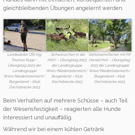
gleichbleibenden Übungen angelernt werden.
Landesleiter Ofö Ing.
.. Schwänzchen in der
Gehorsamsfächer mit Mf
Thomas Rupp –
Höh‘! – Übungstag 2023
Harald Heil – Übungstag
Übungstag 2023 der
der Landesgruppe
2023 der Landesgruppe
Landesgruppe
Wien/Niederösterreich/
Wien/Niederösterreich/
Wien/Niederösterreich/
Burgenland – Klub
Burgenland – Klub
Burgenland – Klub
Dachsbracke 2023
Dachsbracke 2023
Dachsbracke 2023
Beim Verhalten auf mehrere Schüsse – auch Teil
der Wesensfestigkeit – reagierten alle Hunde
interessiert und unauffällig.
Während wir bei einem kühlen Getränk