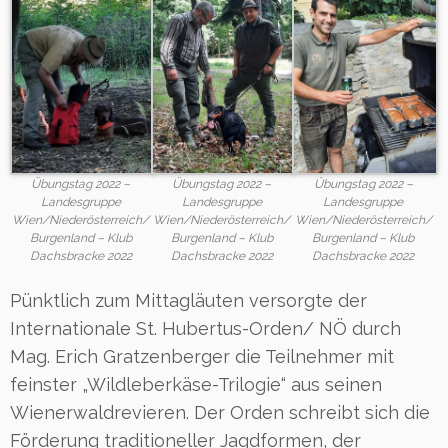
Übungstag 2022 –
Übungstag 2022 –
Übungstag 2022 –
Landesgruppe
Landesgruppe
Landesgruppe
Wien/Niederösterreich/
Wien/Niederösterreich/
Wien/Niederösterreich/
Burgenland – Klub
Burgenland – Klub
Burgenland – Klub
Dachsbracke 2022
Dachsbracke 2022
Dachsbracke 2022
Pünktlich zum Mittagläuten versorgte der
Internationale St. Hubertus-Orden/ NÖ durch
Mag. Erich Gratzenberger die Teilnehmer mit
feinster „Wildleberkäse-Trilogie“ aus seinen
Wienerwaldrevieren. Der Orden schreibt sich die
Förderung traditioneller Jagdformen, der