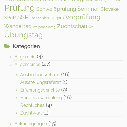
Norwegen
Polen
Prüfung
Seminar
Schweißprüfung
Slovakei
Vorprüfung
SSP
SPoR
Ungarn
Tschechien
Zuchtschau
Wandertag
Welpenspieltag
Üb
Übungstag
Kategorien
(4)
Allgemein
(47)
Allgemeines
(16)
Ausbildungsreferat
(1)
Ausstellungsreferat
(9)
Erfahrungsberichte
(16)
Hauptversammlung
(4)
Rechtliches
(1)
Zuchtwart
(15)
Ankündigungen