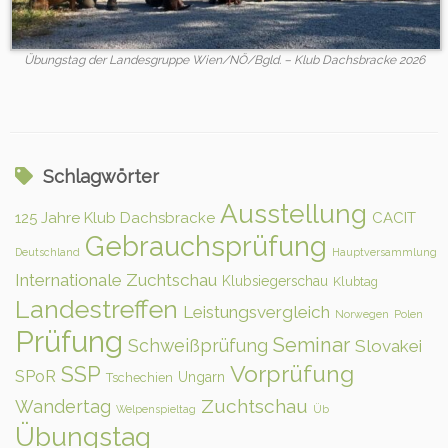
Übungstag der Landesgruppe Wien/NÖ/Bgld. – Klub Dachsbracke 2026
Schlagwörter
Ausstellung
125 Jahre Klub Dachsbracke
CACIT
Gebrauchsprüfung
Deutschland
Hauptversammlung
Internationale Zuchtschau
Klubsiegerschau
Klubtag
Landestreffen
Leistungsvergleich
Norwegen
Polen
Prüfung
Seminar
Schweißprüfung
Slovakei
Vorprüfung
SSP
SPoR
Ungarn
Tschechien
Zuchtschau
Wandertag
Welpenspieltag
Üb
Übungstag