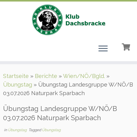
Zum
Startseite
»
Berichte
»
Wien/NÖ/Bgld.
»
Inhalt
Übungstag
»
Übungstag Landesgruppe W/NÖ/B
springen
03.07.2026 Naturpark Sparbach
Übungstag Landesgruppe W/NÖ/B
03.07.2026 Naturpark Sparbach
in
Übungstag
Tagged
Übungstag