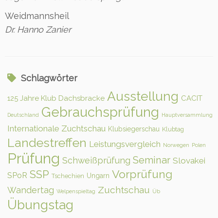
Weidmannsheil
Dr. Hanno Zanier
Schlagwörter
Ausstellung
125 Jahre Klub Dachsbracke
CACIT
Gebrauchsprüfung
Deutschland
Hauptversammlung
Internationale Zuchtschau
Klubsiegerschau
Klubtag
Landestreffen
Leistungsvergleich
Norwegen
Polen
Prüfung
Seminar
Schweißprüfung
Slovakei
Vorprüfung
SSP
SPoR
Ungarn
Tschechien
Zuchtschau
Wandertag
Welpenspieltag
Üb
Übungstag