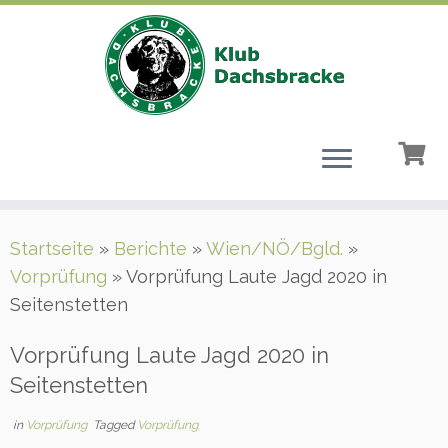
Zum
Startseite
»
Berichte
»
Wien/NÖ/Bgld.
»
Inhalt
Vorprüfung
»
Vorprüfung Laute Jagd 2020 in
springen
Seitenstetten
Vorprüfung Laute Jagd 2020 in
Seitenstetten
in
Vorprüfung
Tagged
Vorprüfung