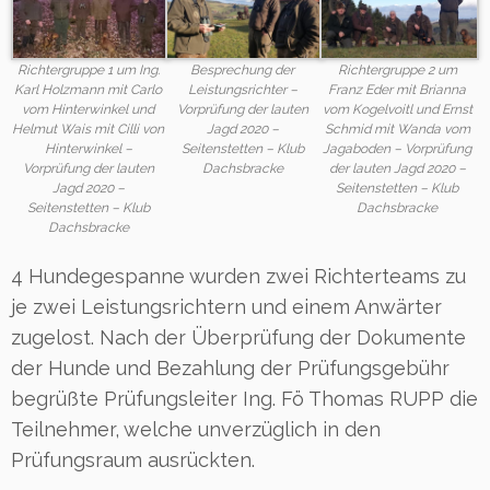
Richtergruppe 1 um Ing.
Besprechung der
Richtergruppe 2 um
Karl Holzmann mit Carlo
Leistungsrichter –
Franz Eder mit Brianna
vom Hinterwinkel und
Vorprüfung der lauten
vom Kogelvoitl und Ernst
Helmut Wais mit Cilli von
Jagd 2020 –
Schmid mit Wanda vom
Hinterwinkel –
Seitenstetten – Klub
Jagaboden – Vorprüfung
Vorprüfung der lauten
Dachsbracke
der lauten Jagd 2020 –
Jagd 2020 –
Seitenstetten – Klub
Seitenstetten – Klub
Dachsbracke
Dachsbracke
4 Hundegespanne wurden zwei Richterteams zu
je zwei Leistungsrichtern und einem Anwärter
zugelost. Nach der Überprüfung der Dokumente
der Hunde und Bezahlung der Prüfungsgebühr
begrüßte Prüfungsleiter Ing. Fö Thomas RUPP die
Teilnehmer, welche unverzüglich in den
Prüfungsraum ausrückten.