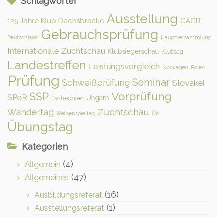
Schlagwörter
Ausstellung
125 Jahre Klub Dachsbracke
CACIT
Gebrauchsprüfung
Deutschland
Hauptversammlung
Internationale Zuchtschau
Klubsiegerschau
Klubtag
Landestreffen
Leistungsvergleich
Norwegen
Polen
Prüfung
Seminar
Schweißprüfung
Slovakei
Vorprüfung
SSP
SPoR
Ungarn
Tschechien
Zuchtschau
Wandertag
Welpenspieltag
Üb
Übungstag
Kategorien
(4)
Allgemein
(47)
Allgemeines
(16)
Ausbildungsreferat
(1)
Ausstellungsreferat