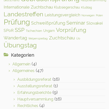
Deutschland
Hauptversammlung
Internationale Zuchtschau
Klubsiegerschau
Klubtag
Landestreffen
Leistungsvergleich
Norwegen
Polen
Prüfung
Seminar
Schweißprüfung
Slovakei
Vorprüfung
SSP
SPoR
Ungarn
Tschechien
Zuchtschau
Wandertag
Welpenspieltag
Üb
Übungstag
Kategorien
(4)
Allgemein
(47)
Allgemeines
(16)
Ausbildungsreferat
(1)
Ausstellungsreferat
(9)
Erfahrungsberichte
(16)
Hauptversammlung
(4)
Rechtliches