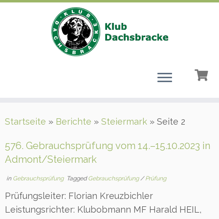
Zum
Startseite
»
Berichte
»
Steiermark
»
Seite 2
Inhalt
springen
576. Gebrauchsprüfung vom 14.–15.10.2023 in
Admont/Steiermark
in
Gebrauchsprüfung
Tagged
Gebrauchsprüfung
/
Prüfung
Prüfungsleiter: Florian Kreuzbichler
Leistungsrichter: Klubobmann MF Harald HEIL,