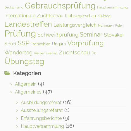
Gebrauchsprüfung
Deutschland
Hauptversammlung
Internationale Zuchtschau
Klubsiegerschau
Klubtag
Landestreffen
Leistungsvergleich
Norwegen
Polen
Prüfung
Seminar
Schweißprüfung
Slovakei
Vorprüfung
SSP
SPoR
Ungarn
Tschechien
Zuchtschau
Wandertag
Welpenspieltag
Üb
Übungstag
Kategorien
(4)
Allgemein
(47)
Allgemeines
(16)
Ausbildungsreferat
(1)
Ausstellungsreferat
(9)
Erfahrungsberichte
(16)
Hauptversammlung